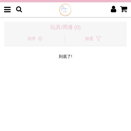
玩具/周邊 (0)
排序
篩選
到底了!